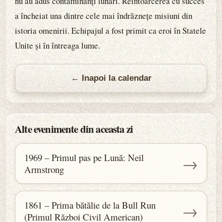
nu au adus contaminanți lunari. Reîntoarcerea cu succes
a încheiat una dintre cele mai îndrăznețe misiuni din
istoria omenirii. Echipajul a fost primit ca eroi în Statele
Unite și în întreaga lume.
← Inapoi la calendar
Alte evenimente din aceasta zi
1969 – Primul pas pe Lună: Neil
→
Armstrong
1861 – Prima bătălie de la Bull Run
→
(Primul Război Civil American)