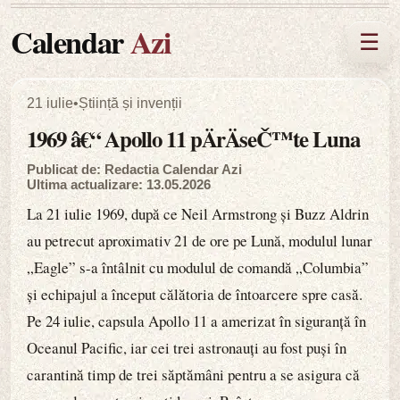
Calendar
Azi
☰
21 iulie
•
Știință și invenții
1969 â€“ Apollo 11 pÄrÄseČ™te Luna
Publicat de: Redactia Calendar Azi
Ultima actualizare: 13.05.2026
La 21 iulie 1969, după ce Neil Armstrong și Buzz Aldrin
au petrecut aproximativ 21 de ore pe Lună, modulul lunar
„Eagle” s-a întâlnit cu modulul de comandă „Columbia”
și echipajul a început călătoria de întoarcere spre casă.
Pe 24 iulie, capsula Apollo 11 a amerizat în siguranță în
Oceanul Pacific, iar cei trei astronauți au fost puși în
carantină timp de trei săptămâni pentru a se asigura că