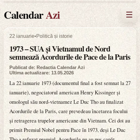
Calendar
Azi
☰
22 ianuarie
•
Politică și istorie
1973 – SUA și Vietnamul de Nord
semnează Acordurile de Pace de la Paris
Publicat de: Redactia Calendar Azi
Ultima actualizare: 13.05.2026
La 22 ianuarie 1973 (documentul final a fost semnat la 27
ianuarie), negociatorul american Henry Kissinger și
omologul său nord-vietnamez Le Duc Tho au finalizat
Acordurile de la Paris, care prevedeau încetarea focului
și retragerea trupelor americane din Vietnam. Cei doi au
primit Premiul Nobel pentru Pace în 1973, deși Le Duc
Tho a refuzat premiul. Acordurile nu au pus capăt