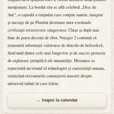
menționate. La bordul său se află celebrul „Disc de
Aur”, o capsulă a timpului care conține sunete, imagini
și mesaje de pe Pământ destinate unor eventuale
civilizații etraterestre sângeroase. Chiar și după mai
bine de patru decenii de zbor, Voyager 2 continuă să
transmită informații valoroase de dincolo de heliosferă,
fiind unul dintre cele mai longevive și de succes proiecte
de explorare științifică ale umanității. Misiunea sa
reprezintă un triumf al tehnologiei și curiozității umane,
extinzând orizonturile cunoașterii noastre despre
universul infinit în care trăim.
← Inapoi la calendar