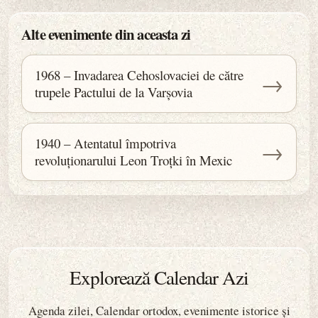
Alte evenimente din aceasta zi
1968 – Invadarea Cehoslovaciei de către
→
trupele Pactului de la Varșovia
1940 – Atentatul împotriva
→
revoluționarului Leon Troțki în Mexic
Explorează Calendar Azi
Agenda zilei, Calendar ortodox, evenimente istorice și