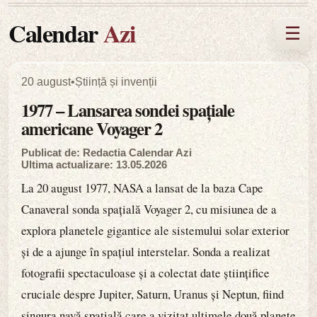
Calendar
Azi
☰
20 august
•
Știință și invenții
1977 – Lansarea sondei spațiale
americane Voyager 2
Publicat de: Redactia Calendar Azi
Ultima actualizare: 13.05.2026
La 20 august 1977, NASA a lansat de la baza Cape
Canaveral sonda spațială Voyager 2, cu misiunea de a
explora planetele gigantice ale sistemului solar exterior
și de a ajunge în spațiul interstelar. Sonda a realizat
fotografii spectaculoase și a colectat date științifice
cruciale despre Jupiter, Saturn, Uranus și Neptun, fiind
singura navă spațială care a vizitat ultimele două planete