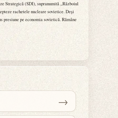
rare Strategică (SDI), supranumită „Războiul
cepteze rachetele nucleare sovietice. Deși
 pus presiune pe economia sovietică. Rămâne
→