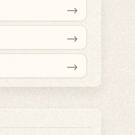
→
→
→