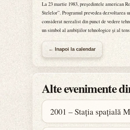
La 23 martie 1983, președintele american Ron
Stelelor”. Programul prevedea dezvoltarea un
considerat nerealist din punct de vedere teh
un simbol al ambițiilor tehnologice și al ten
← Inapoi la calendar
Alte evenimente din
2001 – Stația spațială M