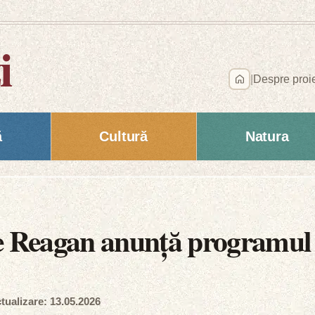
i
|
Despre proi
ă
Cultură
Natura
le Reagan anunță programul
tualizare: 13.05.2026