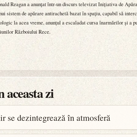
ald Reagan a anunțat într-un discurs televizat Inițiativa de Apă
ui sistem de apărare antirachetă bazat în spațiu, capabil să inter
nologic la acea vreme, anunțul a escaladat cursa înarmărilor și a
siunilor Războiului Rece.
 aceasta zi
ir se dezintegrează în atmosferă