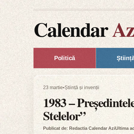
Calendar
Az
Politică
Științ
23 martie
•
Știință și invenții
1983 – Președinte
Stelelor”
Publicat de: Redactia Calendar Azi
Ultima ac