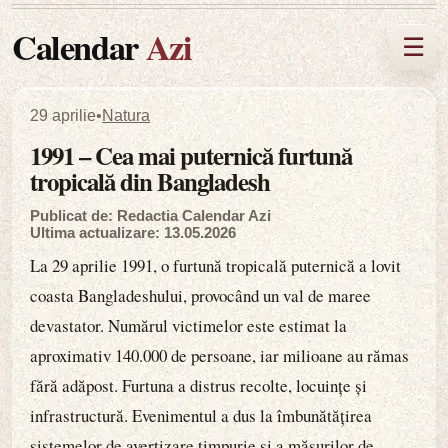
Calendar
Azi
☰
29 aprilie
•
Natura
1991 – Cea mai puternică furtună
tropicală din Bangladesh
Publicat de: Redactia Calendar Azi
Ultima actualizare: 13.05.2026
La 29 aprilie 1991, o furtună tropicală puternică a lovit
coasta Bangladeshului, provocând un val de maree
devastator. Numărul victimelor este estimat la
aproximativ 140.000 de persoane, iar milioane au rămas
fără adăpost. Furtuna a distrus recolte, locuințe și
infrastructură. Evenimentul a dus la îmbunătățirea
sistemelor de avertizare timpurie și a măsurilor de