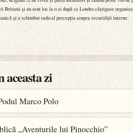
ii Britanii și au avut loc la o zi după ce Londra câștigase organiz
anică și a schimbat radical percepția asupra securității interne.
 aceasta zi
 Podul Marco Polo
blică „Aventurile lui Pinocchio”