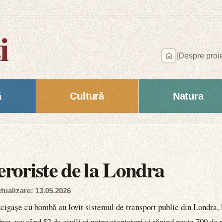
i
|
Despre proi
ă
Cultură
Natura
eroriste de la Londra
tualizare: 13.05.2026
ucigașe cu bombă au lovit sistemul de transport public din Londra, î
obuz, ucigând 52 de civili și patru atentatori și rănind peste 700 d