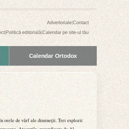
Advertoriale
|
Contact
ect
|
Politică editorială
|
Calendar pe site-ul tău
Calendar Ortodox
n orele de vârf ale dimineții. Trei explozii
e persoane. Atacurile, revendicate de Al-