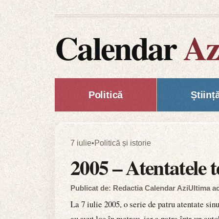
Calendar
Az
Politică
Științ
7 iulie
•
Politică și istorie
2005 – Atentatele t
Publicat de: Redactia Calendar Azi
Ultima ac
La 7 iulie 2005, o serie de patru atentate sin
au avut loc în metrou, iar a patra într-un aut