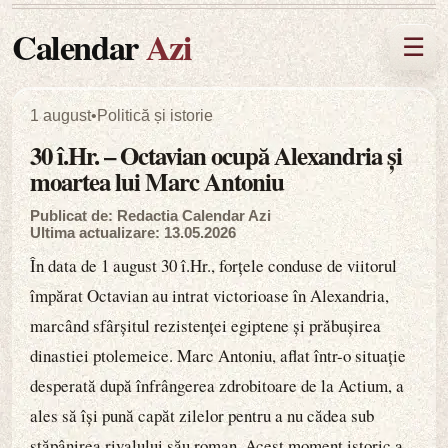
Calendar
Azi
☰
1 august
•
Politică și istorie
30 î.Hr. – Octavian ocupă Alexandria și
moartea lui Marc Antoniu
Publicat de: Redactia Calendar Azi
Ultima actualizare: 13.05.2026
În data de 1 august 30 î.Hr., forțele conduse de viitorul
împărat Octavian au intrat victorioase în Alexandria,
marcând sfârșitul rezistenței egiptene și prăbușirea
dinastiei ptolemeice. Marc Antoniu, aflat într-o situație
desperată după înfrângerea zdrobitoare de la Actium, a
ales să își pună capăt zilelor pentru a nu cădea sub
stăpânirea rivalului său roman. Acest moment istoric a