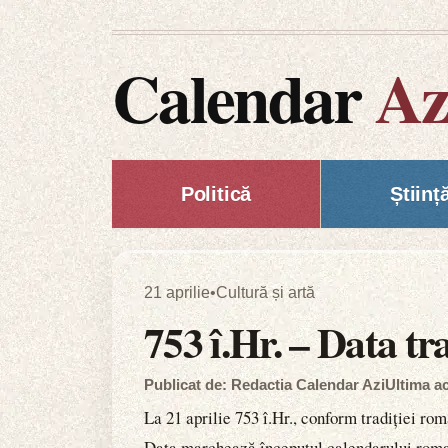
Calendar
Az
Politică
Științ
21 aprilie
•
Cultură și artă
753 î.Hr. – Data tr
Publicat de: Redactia Calendar Azi
Ultima ac
La 21 aprilie 753 î.Hr., conform tradiției r
Data marchează începutul calendarului roman