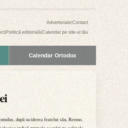
Advertoriale
|
Contact
ect
|
Politică editorială
|
Calendar pe site-ul tău
Calendar Ortodox
ei
Romulus, după uciderea fratelui său, Remus.
ologice indică primele așezări pe colinele