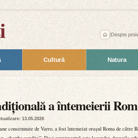
i
|
Despre proi
ă
Cultură
Natura
adițională a întemeierii Rom
tualizare: 13.05.2026
omane consemnate de Varro, a fost întemeiat orașul Roma de către 
 „ab urbe condita”. Deși evenimentul este legendar, dovezile arhe