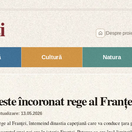
i
|
Despre proi
ă
Cultură
Natura
ste încoronat rege al Franțe
tualizare: 13.05.2026
ege al Franței, întemeind dinastia capețiană care va conduce țara 
ceputul unei noi ere în istoria Franței. Puterea sa era însă limitat