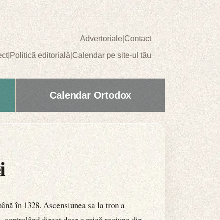
Advertoriale
|
Contact
ect
|
Politică editorială
|
Calendar pe site-ul tău
Calendar Ortodox
i
până în 1328. Ascensiunea sa la tron a
ă, controlând direct doar o mică regiune din