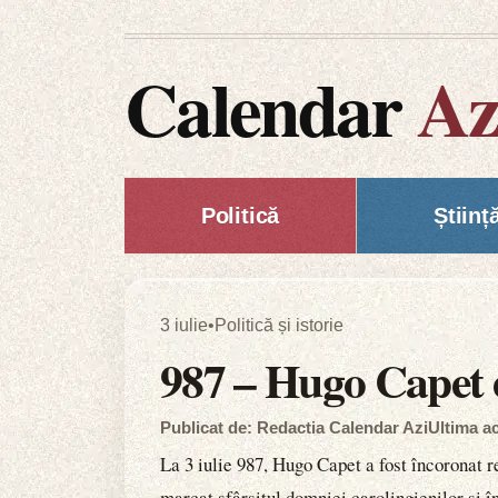
Calendar
Az
Politică
Științ
3 iulie
•
Politică și istorie
987 – Hugo Capet e
Publicat de: Redactia Calendar Azi
Ultima ac
La 3 iulie 987, Hugo Capet a fost încoronat r
marcat sfârșitul domniei carolingienilor și în