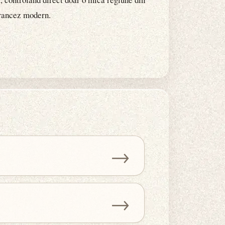
 francez modern.
→
→