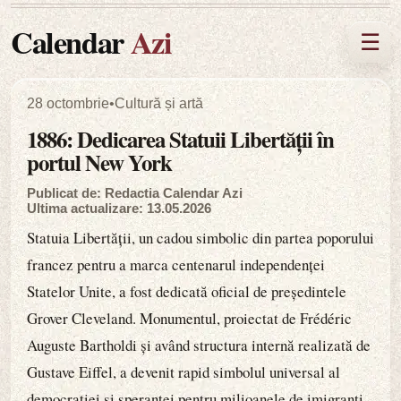
Calendar
Azi
☰
28 octombrie
•
Cultură și artă
1886: Dedicarea Statuii Libertății în
portul New York
Publicat de: Redactia Calendar Azi
Ultima actualizare: 13.05.2026
Statuia Libertății, un cadou simbolic din partea poporului
francez pentru a marca centenarul independenței
Statelor Unite, a fost dedicată oficial de președintele
Grover Cleveland. Monumentul, proiectat de Frédéric
Auguste Bartholdi și având structura internă realizată de
Gustave Eiffel, a devenit rapid simbolul universal al
democrației și speranței pentru milioanele de imigranți