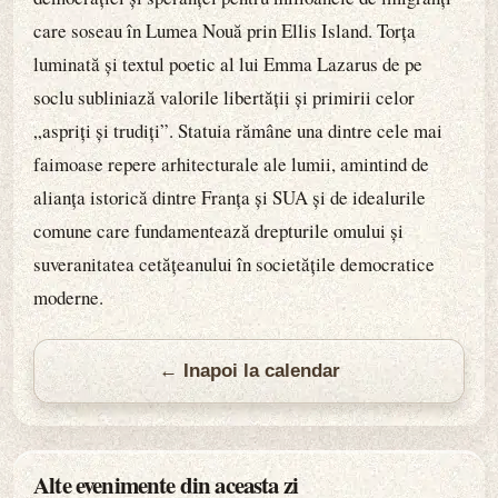
care soseau în Lumea Nouă prin Ellis Island. Torța
luminată și textul poetic al lui Emma Lazarus de pe
soclu subliniază valorile libertății și primirii celor
„aspriți și trudiți”. Statuia rămâne una dintre cele mai
faimoase repere arhitecturale ale lumii, amintind de
alianța istorică dintre Franța și SUA și de idealurile
comune care fundamentează drepturile omului și
suveranitatea cetățeanului în societățile democratice
moderne.
← Inapoi la calendar
Alte evenimente din aceasta zi