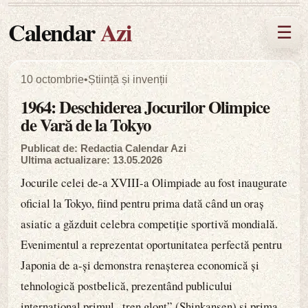
Calendar
Azi
☰
10 octombrie
•
Știință și invenții
1964: Deschiderea Jocurilor Olimpice
de Vară de la Tokyo
Publicat de: Redactia Calendar Azi
Ultima actualizare: 13.05.2026
Jocurile celei de-a XVIII-a Olimpiade au fost inaugurate
oficial la Tokyo, fiind pentru prima dată când un oraș
asiatic a găzduit celebra competiție sportivă mondială.
Evenimentul a reprezentat oportunitatea perfectă pentru
Japonia de a-și demonstra renașterea economică și
tehnologică postbelică, prezentând publicului
internațional primul „tren glonț” (Shinkansen) și prima