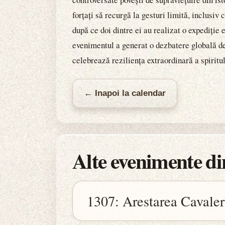
forțați să recurgă la gesturi limită, inclusiv
după ce doi dintre ei au realizat o expediție
evenimentul a generat o dezbatere globală des
celebrează reziliența extraordinară a spiritul
← Inapoi la calendar
Alte evenimente din
1307: Arestarea Cavaleri