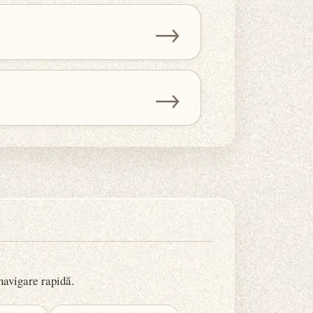
→
→
 navigare rapidă.