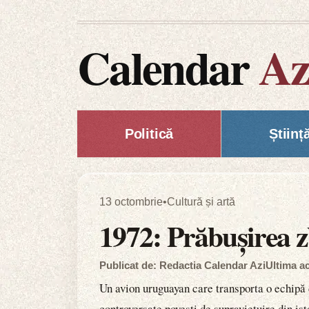
Calendar
Az
Politică
Științ
13 octombrie
•
Cultură și artă
1972: Prăbușirea zb
Publicat de: Redactia Calendar Azi
Ultima ac
Un avion uruguayan care transporta o echipă 
controversate povești de supraviețuire din ist