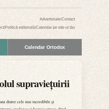
Advertoriale
|
Contact
ect
|
Politică editorială
|
Calendar pe site-ul tău
Calendar Ortodox
lul supraviețuirii
na dintre cele mai incredibile și
extreme, avalanșe și foamea atroce, fiind