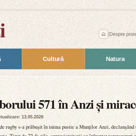
i
|
Despre proi
ă
Cultură
Natura
orului 571 în Anzi și miraco
tualizare: 13.05.2026
de rugby s-a prăbușit în inima pustie a Munților Anzi, declanșând u
orie. Timp de 72 de zile, supraviețuitorii au înfruntat temperaturi 