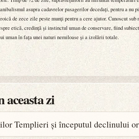
 canibalismul asupra cadavrelor pasagerilor decedați, pentru a nu pi
 eroică de zece zile peste munți pentru a cere ajutor. Cunoscut su
pre etică, credință și instinctul uman de conservare, fiind subiec
ui uman în fața unei naturi nemiloase și a izolării totale.
 aceasta zi
lor Templieri și începutul declinului or