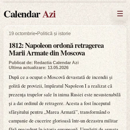
Calendar
Azi
☰
19 octombrie
•
Politică și istorie
1812: Napoleon ordonă retragerea
Marii Armate din Moscova
Publicat de: Redactia Calendar Azi
Ultima actualizare: 13.05.2026
După ce a ocupat o Moscovă devastată de incendii și
golită de provizii, împăratul Napoleon I a realizat că
prezența trupelor sale în inima Rusiei este nesustenabilă
și a dat ordinul de retragere. Acesta a fost începutul
sfârșitului pentru „Marea Armată”, transformând o
campanie de cucerire glorioasă într-un dezastru militar
fără precedent în istoria europeană. Urmăriți de armata