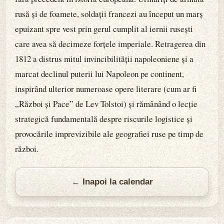
rusă și de foamete, soldații francezi au început un marș
epuizant spre vest prin gerul cumplit al iernii rusești
care avea să decimeze forțele imperiale. Retragerea din
1812 a distrus mitul invincibilității napoleoniene și a
marcat declinul puterii lui Napoleon pe continent,
inspirând ulterior numeroase opere literare (cum ar fi
„Război și Pace” de Lev Tolstoi) și rămânând o lecție
strategică fundamentală despre riscurile logistice și
provocările imprevizibile ale geografiei ruse pe timp de
război.
← Inapoi la calendar