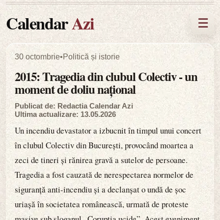
Calendar
Azi
☰
30 octombrie
•
Politică și istorie
2015: Tragedia din clubul Colectiv - un
moment de doliu național
Publicat de: Redactia Calendar Azi
Ultima actualizare: 13.05.2026
Un incendiu devastator a izbucnit în timpul unui concert
în clubul Colectiv din București, provocând moartea a
zeci de tineri și rănirea gravă a sutelor de persoane.
Tragedia a fost cauzată de nerespectarea normelor de
siguranță anti-incendiu și a declanșat o undă de șoc
uriașă în societatea românească, urmată de proteste
masive sub sloganul „Corupția ucide”. Acest eveniment