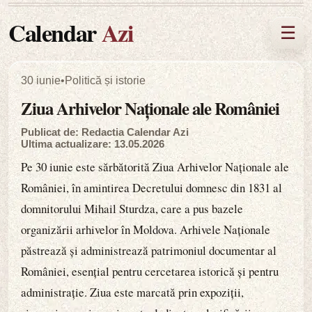
Calendar
Azi
☰
30 iunie
•
Politică și istorie
Ziua Arhivelor Naționale ale României
Publicat de: Redactia Calendar Azi
Ultima actualizare: 13.05.2026
Pe 30 iunie este sărbătorită Ziua Arhivelor Naționale ale
României, în amintirea Decretului domnesc din 1831 al
domnitorului Mihail Sturdza, care a pus bazele
organizării arhivelor în Moldova. Arhivele Naționale
păstrează și administrează patrimoniul documentar al
României, esențial pentru cercetarea istorică și pentru
administrație. Ziua este marcată prin expoziții,