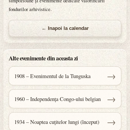
simpozioane și evenimente dedicate valorificării
fondurilor arhivistice.
← Inapoi la calendar
Alte evenimente din aceasta zi
→
1908 – Evenimentul de la Tunguska
→
1960 – Independența Congo-ului belgian
→
1934 – Noaptea cuțitelor lungi (început)