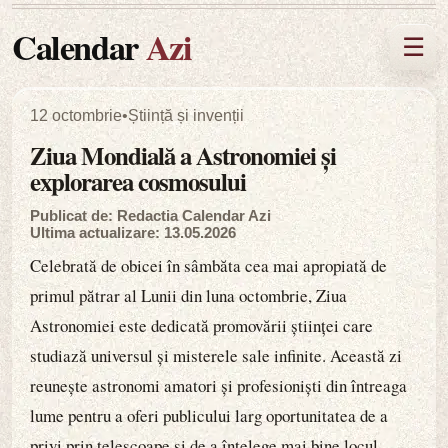
Calendar
Azi
☰
12 octombrie
•
Știință și invenții
Ziua Mondială a Astronomiei și
explorarea cosmosului
Publicat de: Redactia Calendar Azi
Ultima actualizare: 13.05.2026
Celebrată de obicei în sâmbăta cea mai apropiată de
primul pătrar al Lunii din luna octombrie, Ziua
Astronomiei este dedicată promovării științei care
studiază universul și misterele sale infinite. Această zi
reunește astronomi amatori și profesioniști din întreaga
lume pentru a oferi publicului larg oportunitatea de a
privi prin telescoape și de a înțelege mai bine locul