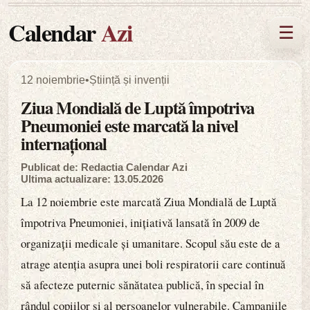
Calendar
Azi
☰
12 noiembrie
•
Știință și invenții
Ziua Mondială de Luptă împotriva
Pneumoniei este marcată la nivel
internațional
Publicat de: Redactia Calendar Azi
Ultima actualizare: 13.05.2026
La 12 noiembrie este marcată Ziua Mondială de Luptă
împotriva Pneumoniei, inițiativă lansată în 2009 de
organizații medicale și umanitare. Scopul său este de a
atrage atenția asupra unei boli respiratorii care continuă
să afecteze puternic sănătatea publică, în special în
rândul copiilor și al persoanelor vulnerabile. Campaniile