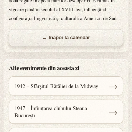
două regate în epoca marilor descoperiri. A rămas în
vigoare până în secolul al XVIII-lea, influențând
configurația lingvistică și culturală a Americii de Sud.
← Inapoi la calendar
Alte evenimente din aceasta zi
→
1942 – Sfârșitul Bătăliei de la Midway
1947 – Înființarea clubului Steaua
→
București