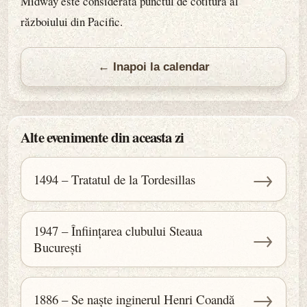
Midway este considerată punctul de cotitură al
războiului din Pacific.
← Inapoi la calendar
Alte evenimente din aceasta zi
→
1494 – Tratatul de la Tordesillas
1947 – Înființarea clubului Steaua
→
București
→
1886 – Se naște inginerul Henri Coandă