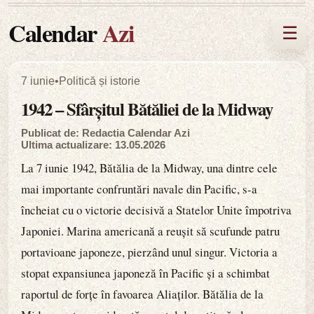
Calendar
Azi
☰
7 iunie
•
Politică și istorie
1942 – Sfârșitul Bătăliei de la Midway
Publicat de: Redactia Calendar Azi
Ultima actualizare: 13.05.2026
La 7 iunie 1942, Bătălia de la Midway, una dintre cele
mai importante confruntări navale din Pacific, s-a
încheiat cu o victorie decisivă a Statelor Unite împotriva
Japoniei. Marina americană a reușit să scufunde patru
portavioane japoneze, pierzând unul singur. Victoria a
stopat expansiunea japoneză în Pacific și a schimbat
raportul de forțe în favoarea Aliaților. Bătălia de la