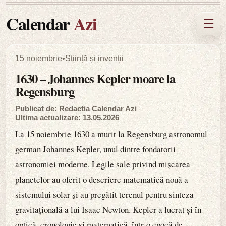
Calendar
Azi
☰
15 noiembrie
•
Știință și invenții
1630 – Johannes Kepler moare la
Regensburg
Publicat de: Redactia Calendar Azi
Ultima actualizare: 13.05.2026
La 15 noiembrie 1630 a murit la Regensburg astronomul
german Johannes Kepler, unul dintre fondatorii
astronomiei moderne. Legile sale privind mișcarea
planetelor au oferit o descriere matematică nouă a
sistemului solar și au pregătit terenul pentru sinteza
gravitațională a lui Isaac Newton. Kepler a lucrat și în
optică, cronologie și matematică, într-o epocă de