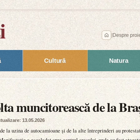
i
|
Despre proi
ă
Cultură
Natura
olta muncitorească de la Bra
tualizare: 13.05.2026
e la uzina de autocamioane și de la alte întreprinderi au protesta
anifestația a escaladat spre centrul orașului, unde au fost atacate