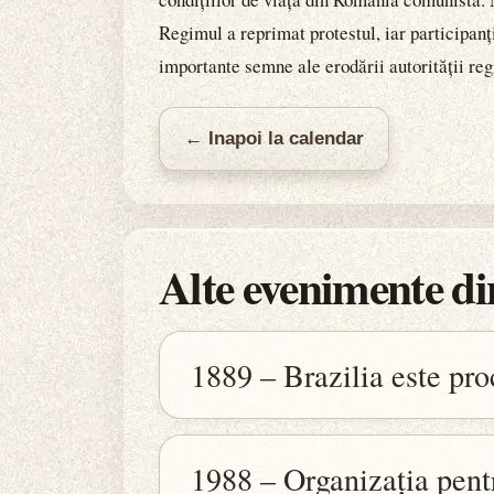
Regimul a reprimat protestul, iar participanț
importante semne ale erodării autorității re
← Inapoi la calendar
Alte evenimente din
1889 – Brazilia este pr
1988 – Organizația pentr