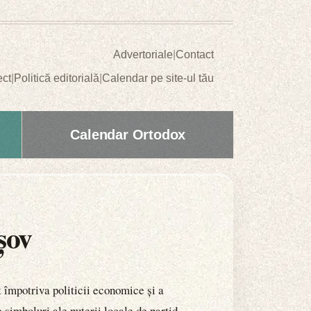
Advertoriale
|
Contact
ect
|
Politică editorială
|
Calendar pe site-ul tău
Calendar Ortodox
șov
t împotriva politicii economice și a
 simboluri ale puterii locale de partid.