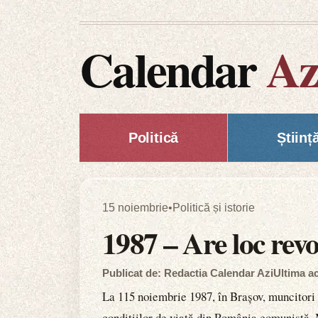
Calendar
Az
Politică
Științ
15 noiembrie
•
Politică și istorie
1987 – Are loc rev
Publicat de: Redactia Calendar Azi
Ultima ac
La 115 noiembrie 1987, în Brașov, muncitori d
condițiilor de viață din România comunistă. M