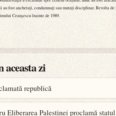
ii au fost anchetați, condamnați sau mutați disciplinar. Revolta de
gimului Ceaușescu înainte de 1989.
 aceasta zi
oclamată republică
u Eliberarea Palestinei proclamă statul