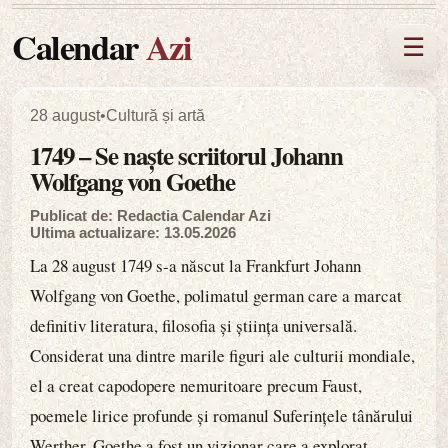
Calendar
Azi
☰
28 august
•
Cultură și artă
1749 – Se naște scriitorul Johann
Wolfgang von Goethe
Publicat de: Redactia Calendar Azi
Ultima actualizare: 13.05.2026
La 28 august 1749 s-a născut la Frankfurt Johann
Wolfgang von Goethe, polimatul german care a marcat
definitiv literatura, filosofia și știința universală.
Considerat una dintre marile figuri ale culturii mondiale,
el a creat capodopere nemuritoare precum Faust,
poemele lirice profunde și romanul Suferințele tânărului
Werther. Goethe a fost un vizionar care a explorat