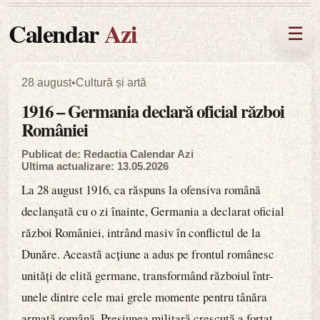
Calendar
Azi
☰
28 august
•
Cultură și artă
1916 – Germania declară oficial război
României
Publicat de: Redactia Calendar Azi
Ultima actualizare: 13.05.2026
La 28 august 1916, ca răspuns la ofensiva română
declanșată cu o zi înainte, Germania a declarat oficial
război României, intrând masiv în conflictul de la
Dunăre. Această acțiune a adus pe frontul românesc
unități de elită germane, transformând războiul într-
unele dintre cele mai grele momente pentru tânăra
armată română. Presiunea militară crescută a forțat