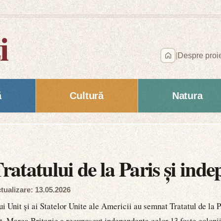
i
|
Despre proi
ă
Cultură
Natura
atatului de la Paris și in
tualizare: 13.05.2026
i Unit și ai Statelor Unite ale Americii au semnat Tratatul de la P
area Britanie a recunoscut independența celor 13 foste colonii și 