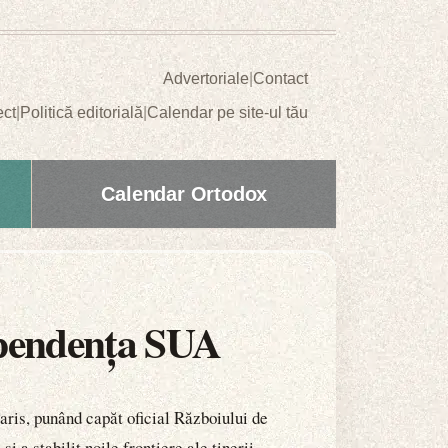
Advertoriale
|
Contact
ect
|
Politică editorială
|
Calendar pe site-ul tău
Calendar Ortodox
dependența SUA
aris, punând capăt oficial Războiului de
a stabilit noile frontiere ale tinerii