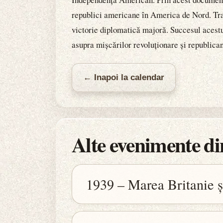
republici americane în America de Nord. Tra
victorie diplomatică majoră. Succesul acestui
asupra mișcărilor revoluționare și republica
← Inapoi la calendar
Alte evenimente din
1939 – Marea Britanie ș