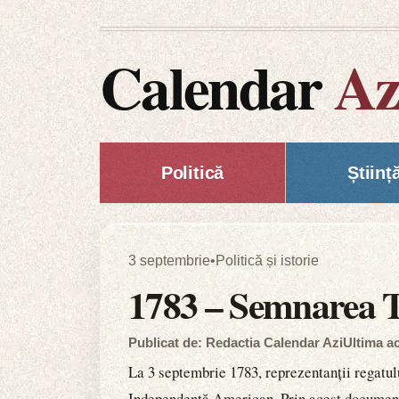
Calendar
Az
Politică
Științ
3 septembrie
•
Politică și istorie
1783 – Semnarea Tr
Publicat de: Redactia Calendar Azi
Ultima ac
La 3 septembrie 1783, reprezentanții regatulu
Independență American. Prin acest document, M