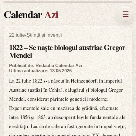
Calendar
Azi
☰
22 iulie
•
Știință și invenții
1822 – Se naște biologul austriac Gregor
Mendel
Publicat de: Redactia Calendar Azi
Ultima actualizare: 13.05.2026
La 22 iulie 1822 s-a născut în Heinzendorf, în Imperiul
Austriac (astăzi în Cehia), călugărul și biologul Gregor
Mendel, considerat părintele geneticii moderne.
Experimentele sale cu mazărea de grădină, efectuate
între 1856 și 1863, au descoperit legile fundamentale ale
eredității. Lucrările sale au fost ignorate în timpul vieții,
dar redescoperite la începutul secolului XX, devenind