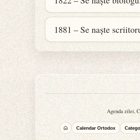
1822 – Se naște biologu
1881 – Se naște scriitor
Agenda zilei, Ca
Calendar Ortodox
Categor