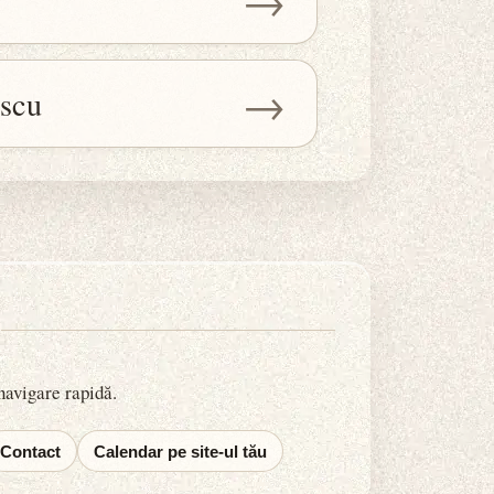
→
→
escu
 navigare rapidă.
Contact
Calendar pe site-ul tău