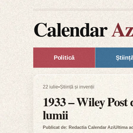
Calendar
Az
Politică
Științ
22 iulie
•
Știință și invenții
1933 – Wiley Post 
lumii
Publicat de: Redactia Calendar Azi
Ultima ac