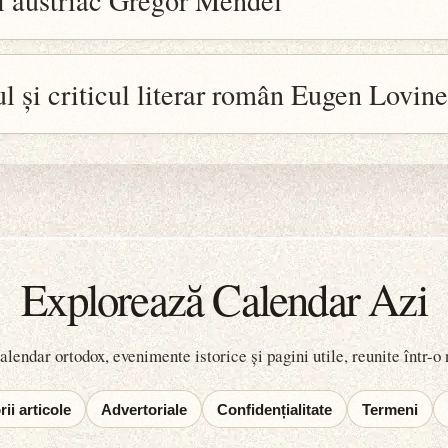
l austriac Gregor Mendel
ul și criticul literar român Eugen Lovin
Explorează Calendar Azi
lendar ortodox, evenimente istorice și pagini utile, reunite într-o
ii articole
Advertoriale
Confidențialitate
Termeni