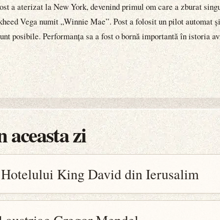
st a aterizat la New York, devenind primul om care a zburat singur 
ckheed Vega numit „Winnie Mae”. Post a folosit un pilot automat și 
nt posibile. Performanța sa a fost o bornă importantă în istoria avia
 aceasta zi
 Hotelului King David din Ierusalim