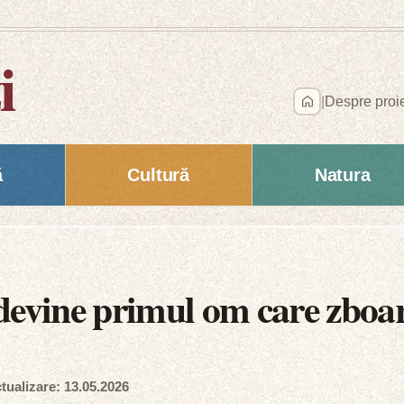
i
|
Despre proi
ă
Cultură
Natura
devine primul om care zboar
tualizare: 13.05.2026