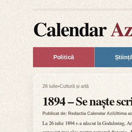
Calendar
Az
Politică
Științ
26 iulie
•
Cultură și artă
1894 – Se naște scr
Publicat de: Redactia Calendar Azi
Ultima ac
La 26 iulie 1894 s-a născut în Godalming, Ang
cunoscut mai ales pentru romanul distopic „M