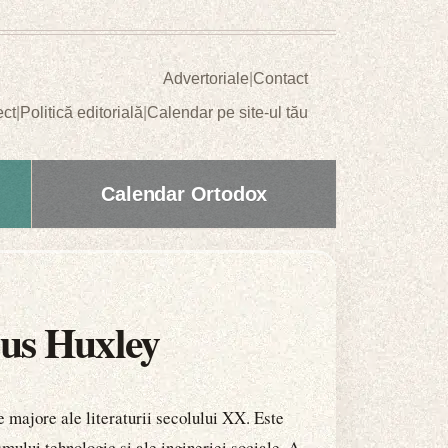
Advertoriale
|
Contact
ect
|
Politică editorială
|
Calendar pe site-ul tău
Calendar Ortodox
dous Huxley
e majore ale literaturii secolului XX. Este
ului tehnologic și ale ingineriei sociale. A