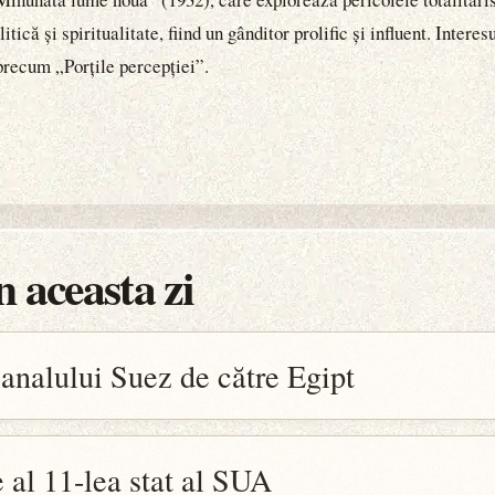
tică și spiritualitate, fiind un gânditor prolific și influent. Inter
precum „Porțile percepției”.
 aceasta zi
analului Suez de către Egipt
al 11-lea stat al SUA