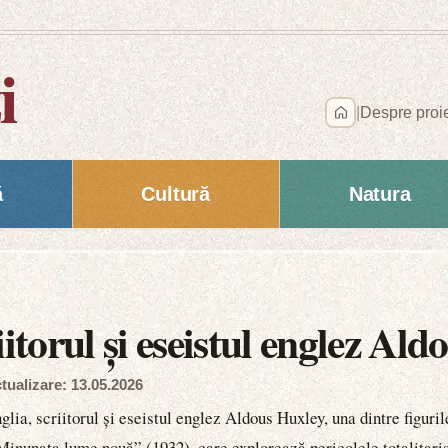
i
|
Despre proi
ă
Cultură
Natura
iitorul și eseistul englez Al
tualizare: 13.05.2026
lia, scriitorul și eseistul englez Aldous Huxley, una dintre figuril
inunata lume nouă” (1932), care explorează pericolele totalitarism