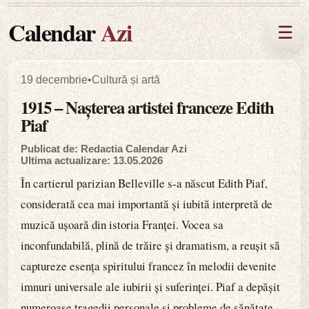
Calendar
Azi
☰
19 decembrie
•
Cultură și artă
1915 – Nașterea artistei franceze Edith
Piaf
Publicat de: Redactia Calendar Azi
Ultima actualizare: 13.05.2026
În cartierul parizian Belleville s-a născut Edith Piaf,
considerată cea mai importantă și iubită interpretă de
muzică ușoară din istoria Franței. Vocea sa
inconfundabilă, plină de trăire și dramatism, a reușit să
captureze esența spiritului francez în melodii devenite
imnuri universale ale iubirii și suferinței. Piaf a depășit
numeroase tragedii personale și probleme de sănătate,