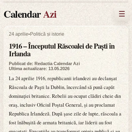
Calendar
Azi
☰
24 aprilie
•
Politică și istorie
1916 – Începutul Răscoalei de Paști în
Irlanda
Publicat de: Redactia Calendar Azi
Ultima actualizare: 13.05.2026
La 24 aprilie 1916, republicanii irlandezi au declanșat
Răscoala de Paști la Dublin, încercând să pună capăt
dominației britanice. Rebelii au ocupat clădiri cheie din
oraș, inclusiv Oficiul Poștal General, și au proclamat
Republica Irlandeză. După șase zile de lupte, răscoala a
fost înăbușită de armata britanică, iar liderii au fost
executați. Execuțiile au transformat opinia publică și au