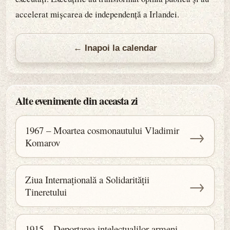
accelerat mișcarea de independență a Irlandei.
← Inapoi la calendar
Alte evenimente din aceasta zi
1967 – Moartea cosmonautului Vladimir
→
Komarov
Ziua Internațională a Solidarității
→
Tineretului
1915 – Deportarea intelectualilor armeni