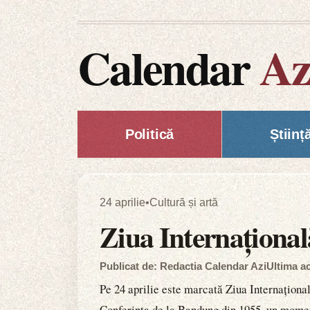
Calendar
Az
Politică
Științ
24 aprilie
•
Cultură și artă
Ziua Internațională
Publicat de: Redactia Calendar Azi
Ultima ac
Pe 24 aprilie este marcată Ziua Internaționa
Conferința de la Bandung din 1955, un moment