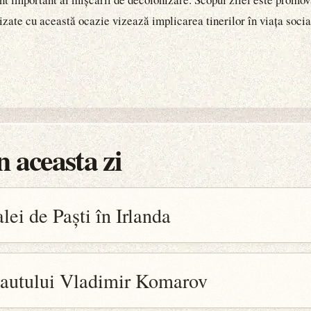
zate cu această ocazie vizează implicarea tinerilor în viața social
 aceasta zi
ei de Paști în Irlanda
autului Vladimir Komarov