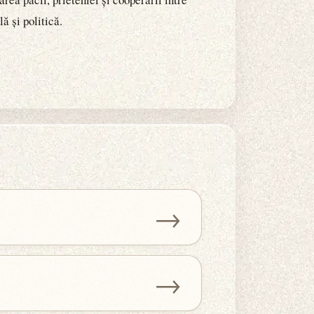
ă și politică.
→
→