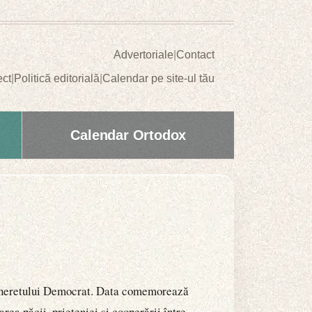
Advertoriale
|
Contact
ect
|
Politică editorială
|
Calendar pe site-ul tău
Calendar Ortodox
a Tineretului Democrat. Data comemorează
ea păcii, prieteniei și cooperării între