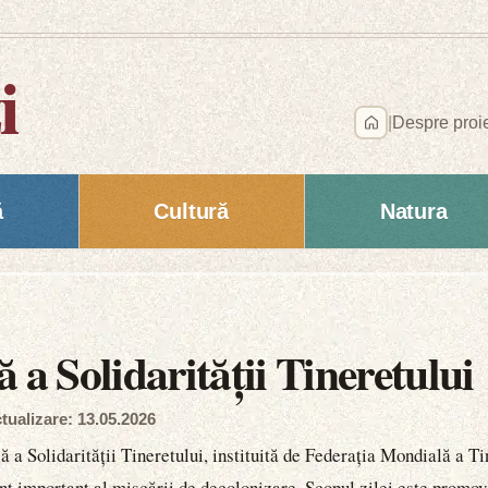
i
|
Despre proi
ă
Cultură
Natura
 a Solidarității Tineretului
tualizare: 13.05.2026
lă a Solidarității Tineretului, instituită de Federația Mondială 
 important al mișcării de decolonizare. Scopul zilei este promovar