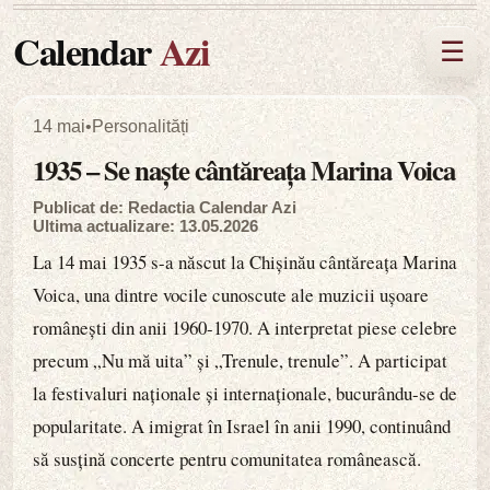
Calendar
Azi
☰
14 mai
•
Personalități
1935 – Se naște cântăreața Marina Voica
Publicat de: Redactia Calendar Azi
Ultima actualizare: 13.05.2026
La 14 mai 1935 s-a născut la Chișinău cântăreața Marina
Voica, una dintre vocile cunoscute ale muzicii ușoare
românești din anii 1960-1970. A interpretat piese celebre
precum „Nu mă uita” și „Trenule, trenule”. A participat
la festivaluri naționale și internaționale, bucurându-se de
popularitate. A imigrat în Israel în anii 1990, continuând
să susțină concerte pentru comunitatea românească.