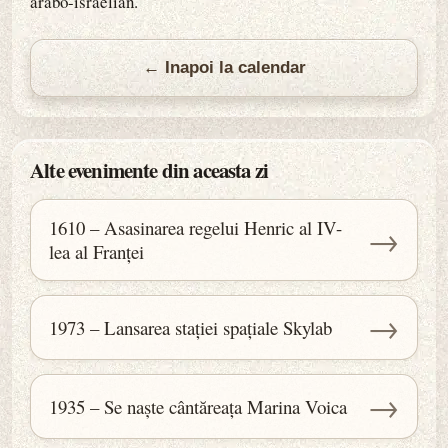
arabo-israelian.
← Inapoi la calendar
Alte evenimente din aceasta zi
1610 – Asasinarea regelui Henric al IV-
→
lea al Franței
→
1973 – Lansarea stației spațiale Skylab
→
1935 – Se naște cântăreața Marina Voica