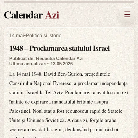
Calendar
Azi
☰
14 mai
•
Politică și istorie
1948 – Proclamarea statului Israel
Publicat de: Redactia Calendar Azi
Ultima actualizare: 13.05.2026
La 14 mai 1948, David Ben-Gurion, președintele
Consiliului Național Evreiesc, a proclamat independența
statului Israel la Tel Aviv. Proclamarea a avut loc cu o zi
înainte de expirarea mandatului britanic asupra
Palestinei. Noul stat a fost recunoscut rapid de Statele
Unite și Uniunea Sovietică. A doua zi, forțele arabe
vecine au invadat Israelul, declanșând primul război