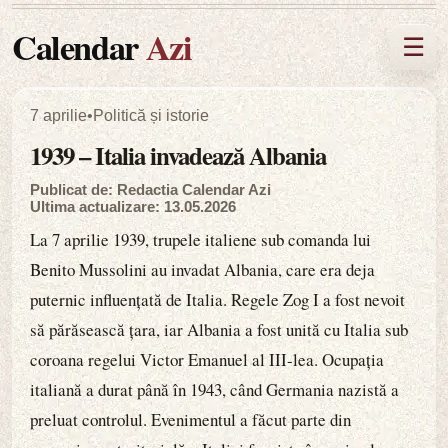
Calendar
Azi
☰
7 aprilie
•
Politică și istorie
1939 – Italia invadează Albania
Publicat de: Redactia Calendar Azi
Ultima actualizare: 13.05.2026
La 7 aprilie 1939, trupele italiene sub comanda lui
Benito Mussolini au invadat Albania, care era deja
puternic influențată de Italia. Regele Zog I a fost nevoit
să părăsească țara, iar Albania a fost unită cu Italia sub
coroana regelui Victor Emanuel al III-lea. Ocupația
italiană a durat până în 1943, când Germania nazistă a
preluat controlul. Evenimentul a făcut parte din