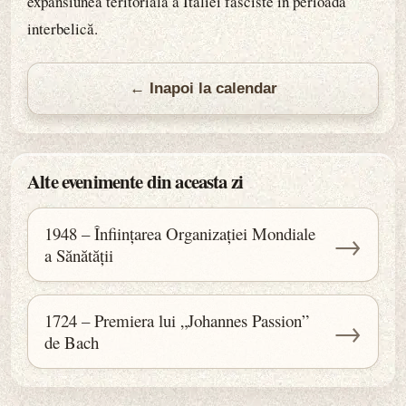
expansiunea teritorială a Italiei fasciste în perioada
interbelică.
← Inapoi la calendar
Alte evenimente din aceasta zi
1948 – Înființarea Organizației Mondiale
→
a Sănătății
1724 – Premiera lui „Johannes Passion”
→
de Bach