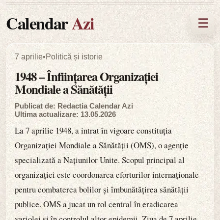
Calendar
Azi
☰
7 aprilie
•
Politică și istorie
1948 – Înființarea Organizației
Mondiale a Sănătății
Publicat de: Redactia Calendar Azi
Ultima actualizare: 13.05.2026
La 7 aprilie 1948, a intrat în vigoare constituția
Organizației Mondiale a Sănătății (OMS), o agenție
specializată a Națiunilor Unite. Scopul principal al
organizației este coordonarea eforturilor internaționale
pentru combaterea bolilor și îmbunătățirea sănătății
publice. OMS a jucat un rol central în eradicarea
variolei și în controlul altor epidemii. Ziua de 7 aprilie