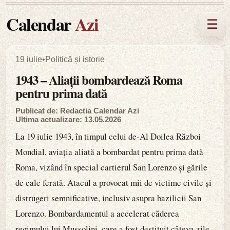
Calendar
Azi
☰
19 iulie
•
Politică și istorie
1943 – Aliații bombardează Roma
pentru prima dată
Publicat de: Redactia Calendar Azi
Ultima actualizare: 13.05.2026
La 19 iulie 1943, în timpul celui de-Al Doilea Război
Mondial, aviația aliată a bombardat pentru prima dată
Roma, vizând în special cartierul San Lorenzo și gările
de cale ferată. Atacul a provocat mii de victime civile și
distrugeri semnificative, inclusiv asupra bazilicii San
Lorenzo. Bombardamentul a accelerat căderea
regimului lui Mussolini, care a fost destituit câteva zile