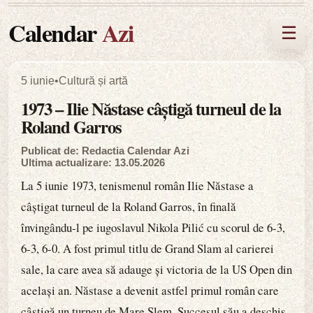
Calendar
Azi
☰
5 iunie
•
Cultură și artă
1973 – Ilie Năstase câștigă turneul de la
Roland Garros
Publicat de: Redactia Calendar Azi
Ultima actualizare: 13.05.2026
La 5 iunie 1973, tenismenul român Ilie Năstase a
câștigat turneul de la Roland Garros, în finală
învingându-l pe iugoslavul Nikola Pilić cu scorul de 6-3,
6-3, 6-0. A fost primul titlu de Grand Slam al carierei
sale, la care avea să adauge și victoria de la US Open din
același an. Năstase a devenit astfel primul român care
câștigă un turneu de Mare Șlem. Succesul său a deschis