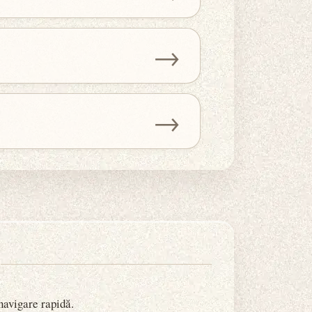
→
→
 navigare rapidă.