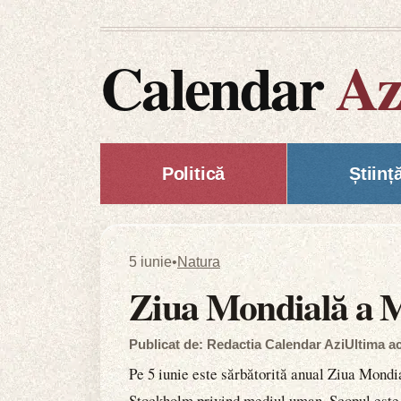
Calendar
Az
Politică
Științ
5 iunie
•
Natura
Ziua Mondială a M
Publicat de: Redactia Calendar Azi
Ultima ac
Pe 5 iunie este sărbătorită anual Ziua Mondi
Stockholm privind mediul uman. Scopul este de