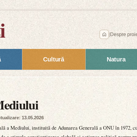
i
|
Despre proi
ă
Cultură
Natura
ediului
tualizare: 13.05.2026
ală a Mediului, instituită de Adunarea Generală a ONU în 1972, cu
 a stimula conștientizarea globală și acțiunea politică pentru pro