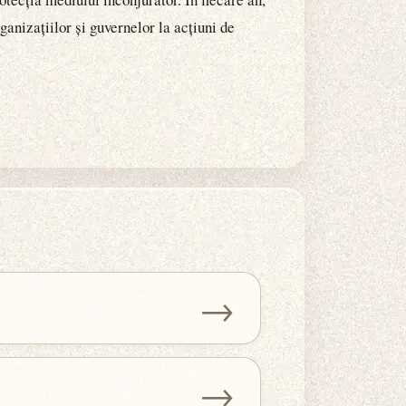
ganizațiilor și guvernelor la acțiuni de
→
→