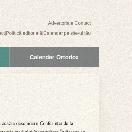
Advertoriale
|
Contact
ect
|
Politică editorială
|
Calendar pe site-ul tău
Calendar Ortodox
 ocazia deschiderii Conferinței de la
tecția mediului înconjurător. În fiecare an,