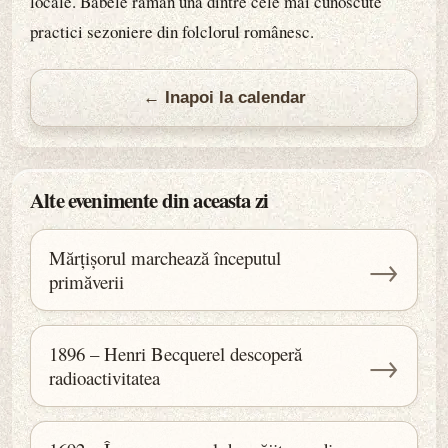
locale. Babele rămân una dintre cele mai cunoscute
practici sezoniere din folclorul românesc.
← Inapoi la calendar
Alte evenimente din aceasta zi
Mărțișorul marchează începutul
→
primăverii
1896 – Henri Becquerel descoperă
→
radioactivitatea