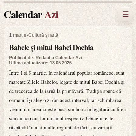
Calendar
Azi
☰
1 martie
•
Cultură și artă
Babele și mitul Babei Dochia
Publicat de: Redactia Calendar Azi
Ultima actualizare: 13.05.2026
Între 1 și 9 martie, în calendarul popular românesc, sunt
marcate Zilele Babelor, legate de mitul Babei Dochia și
de trecerea de la iarnă la primăvară. Tradiția spune că
oamenii își aleg o zi din acest interval, iar schimbarea
vremii din acea zi este pusă simbolic în legătură cu firea
sau cu norocul lor din anul respectiv. Obiceiul este
răspândit în mai multe regiuni ale țării, cu variații