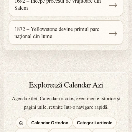
1692 – Începe procesul de vrăjitoare din
→
Salem
1872 – Yellowstone devine primul parc
→
național din lume
Explorează Calendar Azi
Agenda zilei, Calendar ortodox, evenimente istorice și
pagini utile, reunite într-o navigare rapidă.
Calendar Ortodox
Categorii articole