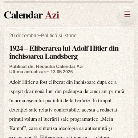
Calendar
Azi
☰
20 decembrie
•
Politică și istorie
1924 – Eliberarea lui Adolf Hitler din
închisoarea Landsberg
Publicat de: Redactia Calendar Azi
Ultima actualizare: 13.05.2026
Adolf Hitler a fost eliberat din închisoare după ce a
ispășit doar nouă luni din pedeapsa de cinci ani primită
în urma eșecului puciului de la berărie. În timpul
detenției sale relativ confortabile, acesta a redactat
primul volum al lucrării sale programatice „Mein
Kampf”, care sintetiza ideologia sa antisemită și
expansionistă. Eliberarea sa timpurie s-a datorat