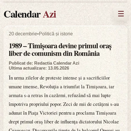
Calendar
Azi
☰
20 decembrie
•
Politică și istorie
1989 – Timișoara devine primul oraș
liber de comunism din România
Publicat de: Redactia Calendar Azi
Ultima actualizare: 13.05.2026
În urma zilelor de proteste intense și a sacrificiilor
umane imense, Revoluția a triumfat la Timișoara, iar
armata s-a retras în cazărmi, refuzând să mai lupte
împotriva propriului popor. Zeci de mii de cetățeni s-au
adunat în Piața Victoriei pentru a proclama Timișoara
drept primul oraș liber de influența dictatorului Nicolae
Ceaușescu. Discursurile ținute de la balconul Operei au