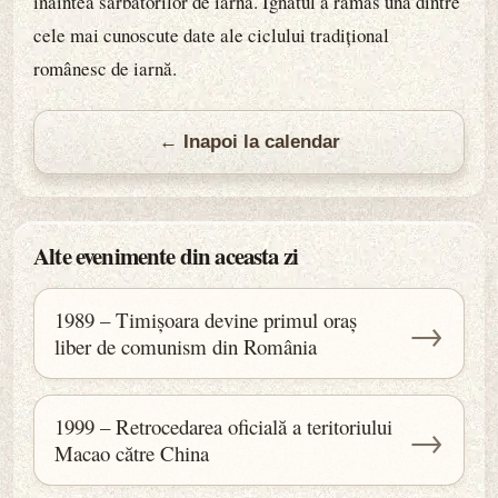
înaintea sărbătorilor de iarnă. Ignatul a rămas una dintre
cele mai cunoscute date ale ciclului tradițional
românesc de iarnă.
← Inapoi la calendar
Alte evenimente din aceasta zi
1989 – Timișoara devine primul oraș
→
liber de comunism din România
1999 – Retrocedarea oficială a teritoriului
→
Macao către China